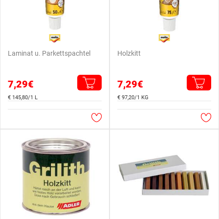
Laminat u. Parkettspachtel
Holzkitt
7,29€
7,29€
€ 145,80/1 L
€ 97,20/1 KG