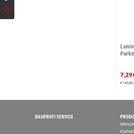
Lamin
Parke
7,29
€ 145,80/
BAUPROFI SERVICE
PRODU
Werkze
Garten