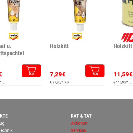
at u.
Holzkitt
Holzkitt 
ttspachtel
€
7,29€
11,59€
1 L
€ 97,20/1 KG
€ 115,90/1 L
KTE
RAT & TAT
ug
Aktionen
technik
Services