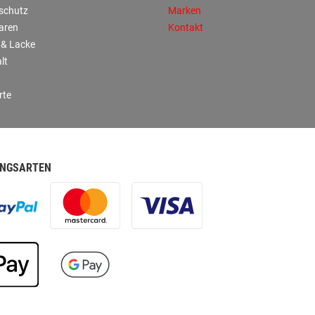
sschutz
Marken
aren
Kontakt
 & Lacke
lt
rte
NGSARTEN