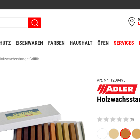
M
HUTZ
EISENWAREN
FARBEN
HAUSHALT
ÖFEN
SERVICES
olzwachsstange Grilith
Art. Nr.: 1209498
Holzwachsstan
(0)