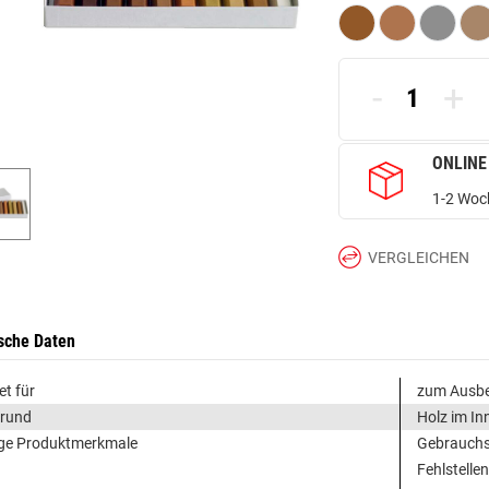
-
+
ONLINE
1-2 Woch
VERGLEICHEN
sche Daten
et für
zum Ausbe
grund
Holz im In
ge Produktmerkmale
Gebrauchs
Fehlstellen