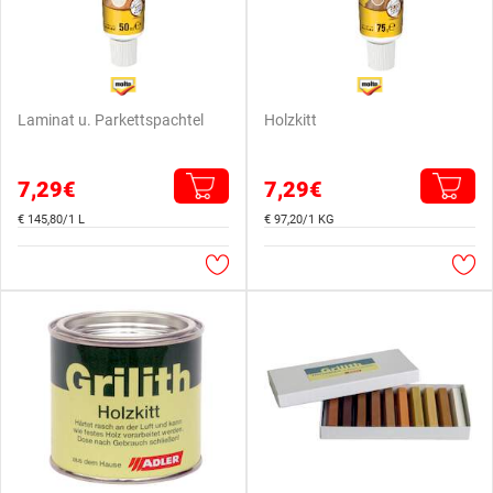
Laminat u. Parkettspachtel
Holzkitt
7,29€
7,29€
€ 145,80/1 L
€ 97,20/1 KG