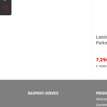
Lamin
Parke
7,29
€ 145,80/
BAUPROFI SERVICE
PRODU
Werkze
Garten