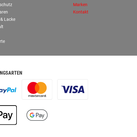
sschutz
Marken
aren
Kontakt
 & Lacke
lt
rte
NGSARTEN