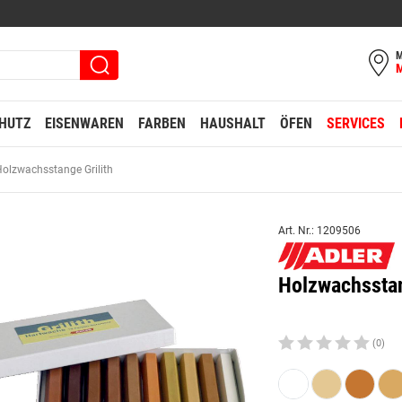
M
HUTZ
EISENWAREN
FARBEN
HAUSHALT
ÖFEN
SERVICES
olzwachsstange Grilith
Art. Nr.: 1209506
Holzwachsstan
(0)