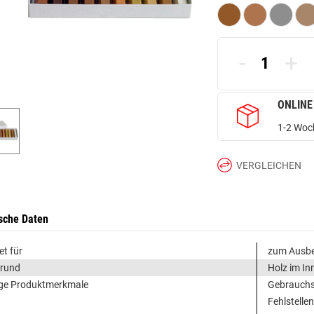
-
+
ONLINE
1-2 Woch
VERGLEICHEN
sche Daten
et für
zum Ausbe
grund
Holz im In
ge Produktmerkmale
Gebrauchs
Fehlstellen