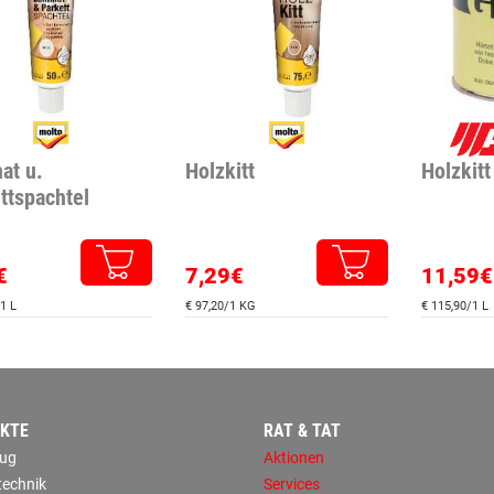
at u.
Holzkitt
Holzkitt 
ttspachtel
€
7,29€
11,59€
1 L
€ 97,20/1 KG
€ 115,90/1 L
KTE
RAT & TAT
ug
Aktionen
technik
Services