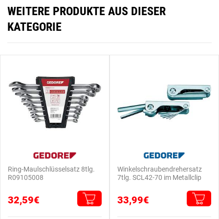
WEITERE PRODUKTE AUS DIESER
KATEGORIE
Ring-Maulschlüsselsatz 8tlg.
Winkelschraubendrehersatz
R09105008
7tlg. SCL42-70 im Metallclip
32,59€
33,99€