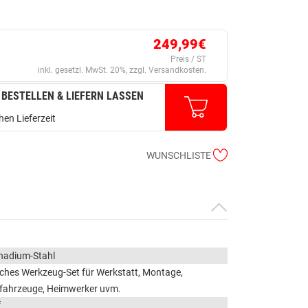
249,99€
Preis / ST
inkl. gesetzl. MwSt. 20%, zzgl. Versandkosten.
 BESTELLEN & LIEFERN LASSEN
en Lieferzeit
WUNSCHLISTE
adium-Stahl
hes Werkzeug-Set für Werkstatt, Montage,
nfahrzeuge, Heimwerker uvm.
f