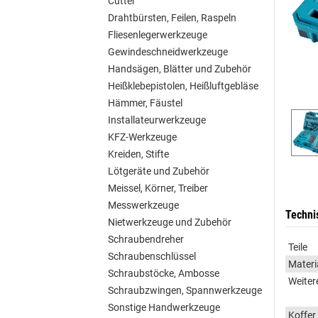
Cutter
Drahtbürsten, Feilen, Raspeln
Fliesenlegerwerkzeuge
Gewindeschneidwerkzeuge
Handsägen, Blätter und Zubehör
Heißklebepistolen, Heißluftgebläse
Hämmer, Fäustel
Installateurwerkzeuge
KFZ-Werkzeuge
Kreiden, Stifte
Lötgeräte und Zubehör
Meissel, Körner, Treiber
Messwerkzeuge
Techni
Nietwerkzeuge und Zubehör
Schraubendreher
Teile
Schraubenschlüssel
Materi
Schraubstöcke, Ambosse
Weiter
Schraubzwingen, Spannwerkzeuge
Sonstige Handwerkzeuge
Koffer