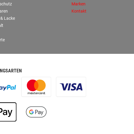
sschutz
Marken
aren
Kontakt
 & Lacke
lt
rte
NGSARTEN