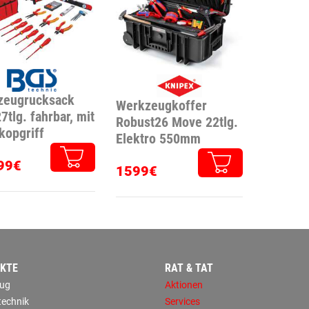
zeugrucksack
Werkzeugkoffer
7tlg. fahrbar, mit
Robust26 Move 22tlg.
kopgriff
Elektro 550mm
99€
1599€
KTE
RAT & TAT
ug
Aktionen
technik
Services