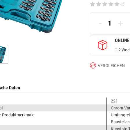
(0)
-
+
ONLINE
1-2 Woch
VERGLEICHEN
sche Daten
221
al
Chrom-Van
e Produktmerkmale
Umfangreic
Baustelle
Kunststof