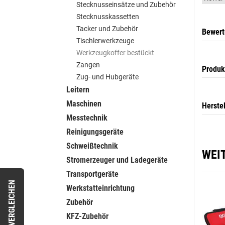
Stecknusseinsätze und Zubehör
Stecknusskassetten
Tacker und Zubehör
Bewer
Tischlerwerkzeuge
Werkzeugkoffer bestückt
Zangen
Produk
Zug- und Hubgeräte
Leitern
Maschinen
Herste
Messtechnik
Reinigungsgeräte
Schweißtechnik
WEI
Stromerzeuger und Ladegeräte
Transportgeräte
VERGLEICHEN
Werkstatteinrichtung
Zubehör
KFZ-Zubehör