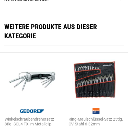
WEITERE PRODUKTE AUS DIESER
KATEGORIE
Winkelschraubendrehersatz
Ring-Maulschlüssel-Satz 25tlg.
8tlg. SCL4 TX im Metallclip
CV-Stahl 6-32mm