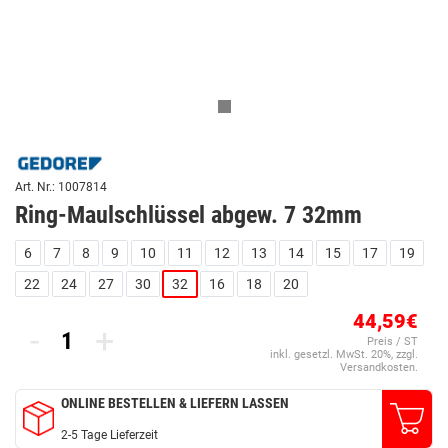
Art. Nr.: 1007814
Ring-Maulschlüssel abgew. 7 32mm
6
7
8
9
10
11
12
13
14
15
17
19
22
24
27
30
32
16
18
20
44,59€
-
+
Preis / ST
inkl. gesetzl. MwSt. 20%, zzgl.
Versandkosten.
ONLINE BESTELLEN & LIEFERN LASSEN
2-5 Tage Lieferzeit