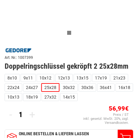
Art. Nr.: 1007399
Doppelringschlüssel gekröpft 2 25x28mm
8x10
9x11
10x12
12x13
13x15
17x19
21x23
22x24
24x27
25x28
30x32
30x36
36x41
16x18
10x13
18x19
27x32
14x15
56,99€
-
+
Preis / ST
inkl. gesetzl. MwSt. 20%, zzgl.
Versandkosten.
ONLINE BESTELLEN & LIEFERN LASSEN