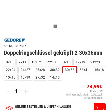
Art. Nr.: 1007416
Doppelringschlüssel gekröpft 2 30x36mm
8x10
9x11
10x12
12x13
13x15
17x19
21x23
22x24
24x27
25x28
30x32
30x36
36x41
16x18
10x13
18x19
27x32
14x15
74,99€
-
+
Preis / ST
inkl. gesetzl. MwSt. 20%, zzgl.
Versandkosten.
ONLINE BESTELLEN & LIEFERN LASSEN