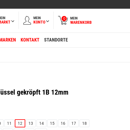
EIN
MEIN
MEIN
0
MARKT
KONTO
WARENKORB
MARKEN
KONTAKT
STANDORTE
lüssel gekröpft 1B 12mm
0
11
12
13
14
15
16
17
18