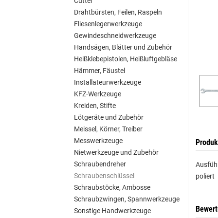
Cutter
Drahtbürsten, Feilen, Raspeln
Fliesenlegerwerkzeuge
Gewindeschneidwerkzeuge
Handsägen, Blätter und Zubehör
Heißklebepistolen, Heißluftgebläse
Hämmer, Fäustel
Installateurwerkzeuge
KFZ-Werkzeuge
Kreiden, Stifte
Lötgeräte und Zubehör
Meissel, Körner, Treiber
Messwerkzeuge
Produk
Nietwerkzeuge und Zubehör
Schraubendreher
Ausführ
Schraubenschlüssel
poliert
Schraubstöcke, Ambosse
Schraubzwingen, Spannwerkzeuge
Bewer
Sonstige Handwerkzeuge