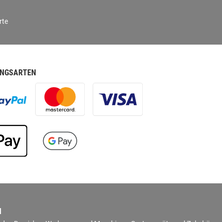
rte
NGSARTEN
N