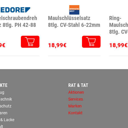
elschraubendreh
Maulschlüsselsatz
Ring-
z 8tlg. PH 42-88
8tlg. CV-Stahl 6-22mm
Maulsch
8tlg. C
9€
18,99€
18,99€
KTE
RAT & TAT
ug
Aktionen
technik
Services
sschutz
Marken
aren
Kontakt
 & Lacke
lt