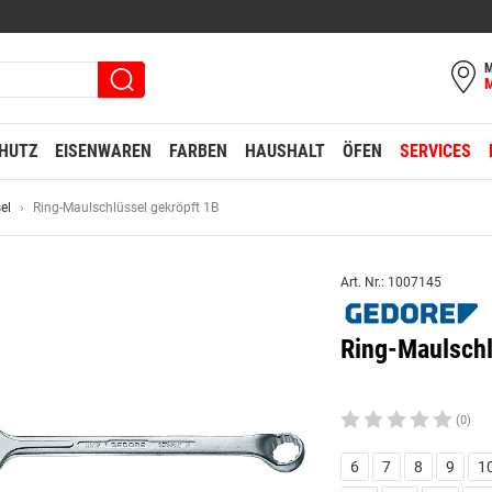
M
HUTZ
EISENWAREN
FARBEN
HAUSHALT
ÖFEN
SERVICES
el
Ring-Maulschlüssel gekröpft 1B
Art. Nr.: 1007145
Ring-Maulsch
(0)
6
7
8
9
1