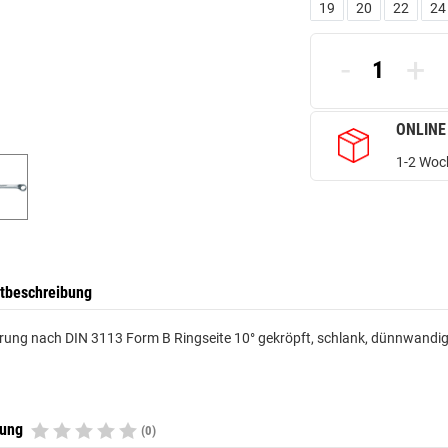
19
20
22
24
-
+
ONLINE
1-2 Woch
tbeschreibung
ung nach DIN 3113 Form B Ringseite 10° gekröpft, schlank, dünnwandig
tung
(0)