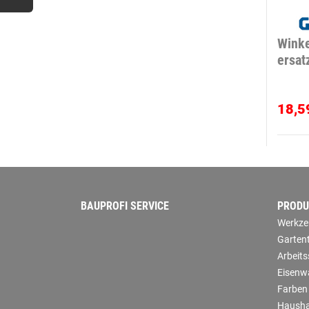
Wink
ersat
18,5
BAUPROFI SERVICE
PRODU
Werkze
Garten
Arbeit
Eisenw
Farben
Hausha