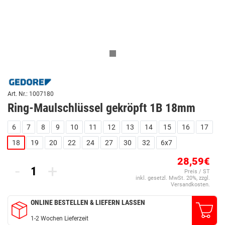
Art. Nr.: 1007180
Ring-Maulschlüssel gekröpft 1B 18mm
6
7
8
9
10
11
12
13
14
15
16
17
18
19
20
22
24
27
30
32
6x7
28,59€
-
+
Preis / ST
inkl. gesetzl. MwSt. 20%, zzgl.
Versandkosten.
ONLINE BESTELLEN & LIEFERN LASSEN
1-2 Wochen Lieferzeit