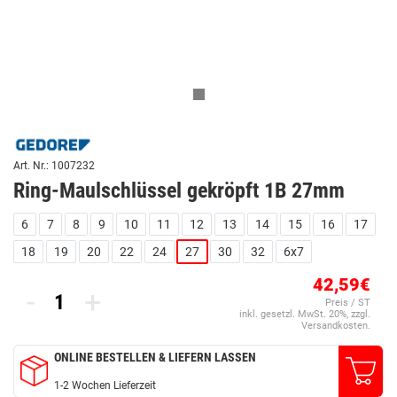
Art. Nr.: 1007232
Ring-Maulschlüssel gekröpft 1B 27mm
6
7
8
9
10
11
12
13
14
15
16
17
18
19
20
22
24
27
30
32
6x7
42,59€
-
+
Preis / ST
inkl. gesetzl. MwSt. 20%, zzgl.
Versandkosten.
ONLINE BESTELLEN & LIEFERN LASSEN
1-2 Wochen Lieferzeit