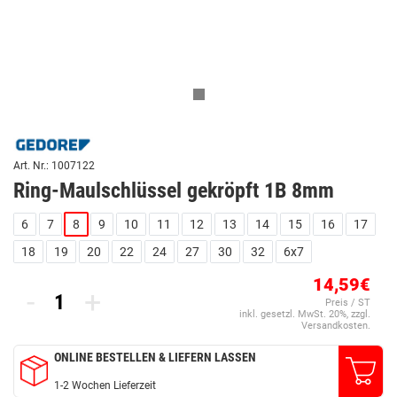
Art. Nr.: 1007122
Ring-Maulschlüssel gekröpft 1B 8mm
6
7
8
9
10
11
12
13
14
15
16
17
18
19
20
22
24
27
30
32
6x7
14,59€
-
+
Preis / ST
inkl. gesetzl. MwSt. 20%, zzgl.
Versandkosten.
ONLINE BESTELLEN & LIEFERN LASSEN
1-2 Wochen Lieferzeit